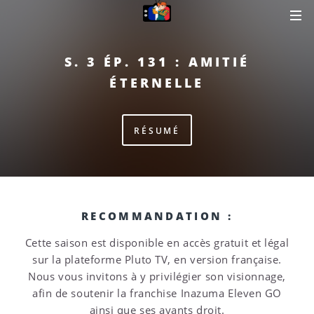
S. 3 ÉP. 131 :
AMITIÉ
ÉTERNELLE
RECOMMANDATION :
Cette saison est disponible en accès gratuit et légal
sur la plateforme Pluto TV, en version française.
Nous vous invitons à y privilégier son visionnage,
afin de soutenir la franchise Inazuma Eleven GO
ainsi que ses ayants droit.